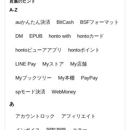
言葉のヒント
電子書籍のダウンロードや閲覧時にエラーが発
A-Z
生する
auかんたん決済
BitCash
BSFフォーマット
支払い方法一覧
DM
EPUB
honto with
hontoカード
hontoビューアアプリ
hontoポイント
LINE Pay
Myストア
My店舗
Myブックツリー
My本棚
PayPay
spモード決済
WebMoney
あ
アカウントロック
アフィリエイト